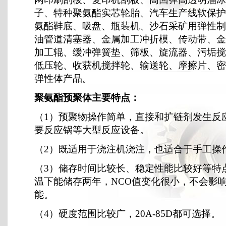
子、特种聚氨酯实芯轮胎、汽车生产线软保护
氨酯鞋底、吸盘、瓶装机、沙石采矿用弹性制
油管道清塞器、金属加工冲折模、传动带、金
加工辊、缓冲弹簧垫、筛板、旋流器、污垢搅
低压轮、收获机搅拌轮、输送轮、摩擦片、密
弹性体产品。
聚氨酯预聚体主要特点：
（1）预聚物操作简单，直接和扩链剂发生反
要反应锅等大型反应设备。
（2）既适用于浇注机浇注，也适合于手工操
（3）储存时间比较长、稳定性能比较好等特
温下能储存两年，NCO值变化很小，不会影
能。
（4）硬度范围比较广，20A-85D都可选择。