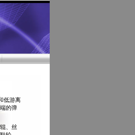
和低游离
端的弹
辊、丝
鞋轮