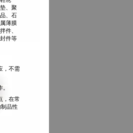
垫、聚
品、石
属薄膜
拌件、
封件等
应，不需
作。
点，在常
响制品性