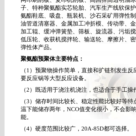
子、特种聚氨酯实芯轮胎、汽车生产线软保护
氨酯鞋底、吸盘、瓶装机、沙石采矿用弹性制
油管道清塞器、金属加工冲折模、传动带、金
加工辊、缓冲弹簧垫、筛板、旋流器、污垢搅
低压轮、收获机搅拌轮、输送轮、摩擦片、密
弹性体产品。
聚氨酯预聚体主要特点：
（1）预聚物操作简单，直接和扩链剂发生反
要反应锅等大型反应设备。
（2）既适用于浇注机浇注，也适合于手工操
（3）储存时间比较长、稳定性能比较好等特
温下能储存两年，NCO值变化很小，不会影
能。
（4）硬度范围比较广，20A-85D都可选择。