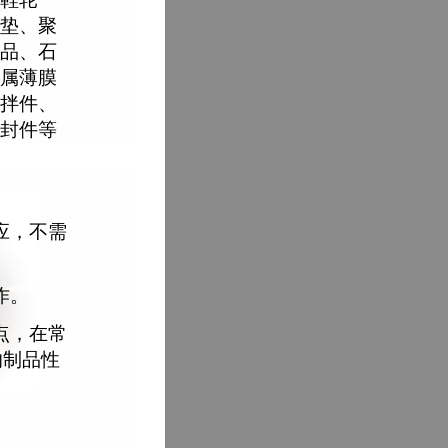
垫、聚
品、石
属薄膜
拌件、
封件等
应，不需
作。
点，在常
响制品性