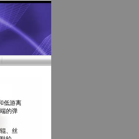
和低游离
端的弹
辊、丝
鞋轮