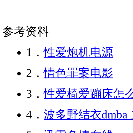
参考资料
1．
性爱炮机电源
2．
情色罪案电影
3．
性爱椅爱蹦床怎
4．
波多野结衣dmba 1