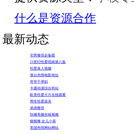
什么是资源合作
最新动态
宅男撸管必备图
21世纪性爱指南第八集
性爱真人视频
港台色情电影地址
哥哥干孕妇
卡通动漫综合色站
欧美性爱大片在线观看
男性性爱器具
弟弟撸管
快播美腿丝袜视频
狠狠撸 女儿小喜
美国色情网站网站