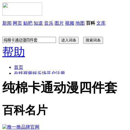
新闻
网页
贴吧
知道
音乐
图片
视频
地图
百科
文库
帮助
首页
在线视频娱乐场开户注册
厕所偷拍自拍 母校
纯棉卡通动漫四件套
另类图片 亚州春色
撸开心新网址是什么
性爱淫片
百科名片